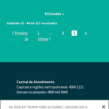
8 Entradas
Exibindo 33 - 40 de 127 resultados.
1
...
4
5
6
Página
Páginas intermediárias Usar ABA par
Página
Página
Página
...
16
Páginas intermediárias Usar ABA para navegar.
Página
Central de Atendimento
Capitais e regiões metropolitanas:
4000 1111
Demais localidades:
0800 642 0000
SAC 24 horas
-
0800 724 4420
Ao clicar em "Aceitar todos os cookies", concorda com o