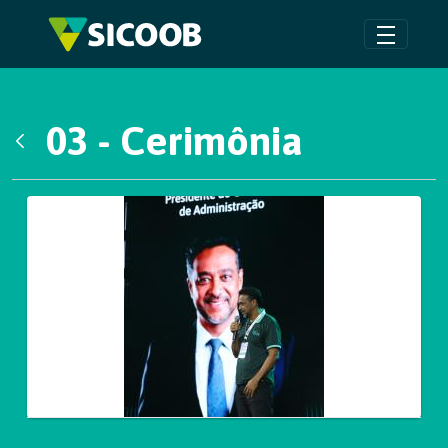
Pular para o Conteúdo principal
03 - Cerimônia
Voltar
Galeria de Mídias