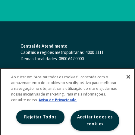
Central de Atendimento
Capitais e regiões metropolitanas:
4000 1111
Demais localidades:
0800 642 0000
SAC 24 horas
-
0800 724 4420
Ao clicar em "Aceitar todos os cookies", concorda com o
Ouvidoria
armazenamento de cookies no seu dispositivo para melhorar
0800 725 0996
(de segunda a sexta, das 8h às 20h)
a navegação no site, analisar a utilização do site e ajudar nas
ouvidoriasicoob.com.br
nossas iniciativas de marketing. Para mais informações,
consulte nosso
Deficientes auditivos ou de fala
Aviso de Privacidade
-
0800 940 0458
(de segunda a sexta, das 8h às 20h)
Rejeitar Todos
Aceitar todos os
cookies