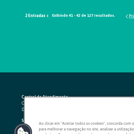
2 Entradas
Exibindo 41 - 42 de 127 resultados.
Central de Atendimento
Capitais e regiões metropolitanas:
4000 1111
Demais localidades:
0800 642 0000
SAC 24 horas
-
0800 724 4420
Ao clicar em "Aceitar todos os cookies", concorda com 
para melhorar a navegação no site, analisar a utilização 
Ouvidoria