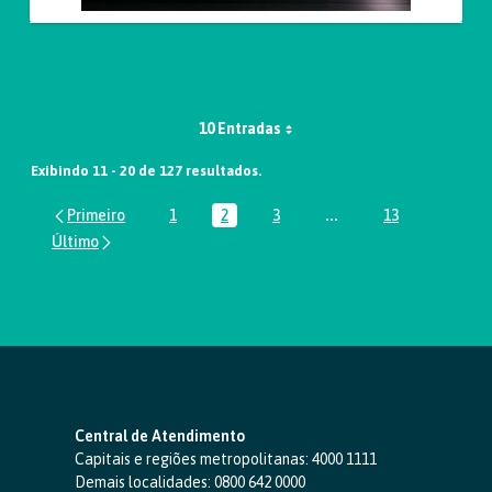
10 Entradas
Exibindo 11 - 20 de 127 resultados.
1
2
3
...
13
Página
Página
Página
Páginas intermediária
Página
Central de Atendimento
Capitais e regiões metropolitanas:
4000 1111
Demais localidades:
0800 642 0000