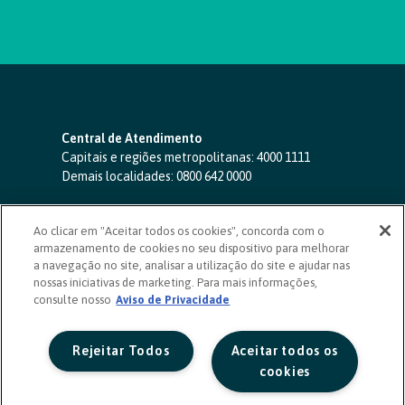
Central de Atendimento
Capitais e regiões metropolitanas:
4000 1111
Demais localidades:
0800 642 0000
SAC 24 horas
-
0800 724 4420
Ao clicar em "Aceitar todos os cookies", concorda com o
Ouvidoria
armazenamento de cookies no seu dispositivo para melhorar
0800 725 0996
(de segunda a sexta, das 8h às 20h)
a navegação no site, analisar a utilização do site e ajudar nas
ouvidoriasicoob.com.br
nossas iniciativas de marketing. Para mais informações,
consulte nosso
Deficientes auditivos ou de fala
Aviso de Privacidade
-
0800 940 0458
(de segunda a sexta, das 8h às 20h)
Rejeitar Todos
Aceitar todos os
cookies