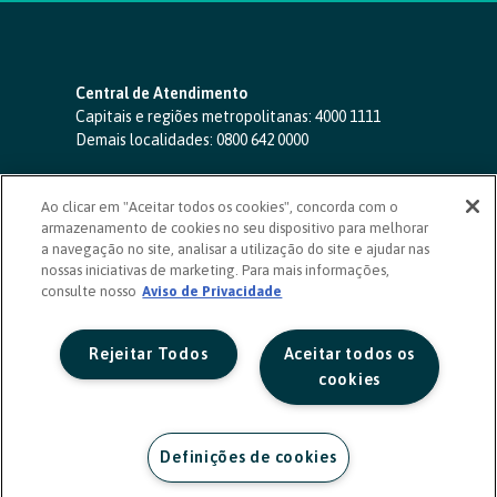
Central de Atendimento
Capitais e regiões metropolitanas:
4000 1111
Demais localidades:
0800 642 0000
SAC 24 horas
-
0800 724 4420
Ao clicar em "Aceitar todos os cookies", concorda com o
Ouvidoria
armazenamento de cookies no seu dispositivo para melhorar
0800 725 0996
(de segunda a sexta, das 8h às 20h)
a navegação no site, analisar a utilização do site e ajudar nas
ouvidoriasicoob.com.br
nossas iniciativas de marketing. Para mais informações,
consulte nosso
Deficientes auditivos ou de fala
Aviso de Privacidade
-
0800 940 0458
(de segunda a sexta, das 8h às 20h)
Rejeitar Todos
Aceitar todos os
cookies
Definições de cookies