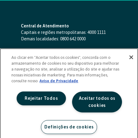
Central de Atendimento
Capitais e regiões metropolitanas:
4000 1111
Demais localidades:
0800 642 0000
SAC 24 horas
-
0800 724 4420
Ao clicar em "Aceitar todos os cookies", concorda com o
Ouvidoria
armazenamento de cookies no seu dispositivo para melhorar
0800 725 0996
(de segunda a sexta, das 8h às 20h)
a navegação no site, analisar a utilização do site e ajudar nas
ouvidoriasicoob.com.br
nossas iniciativas de marketing. Para mais informações,
consulte nosso
Deficientes auditivos ou de fala
Aviso de Privacidade
-
0800 940 0458
(de segunda a sexta, das 8h às 20h)
Rejeitar Todos
Aceitar todos os
cookies
Definições de cookies