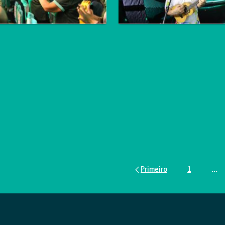
1
...
Página
Pág