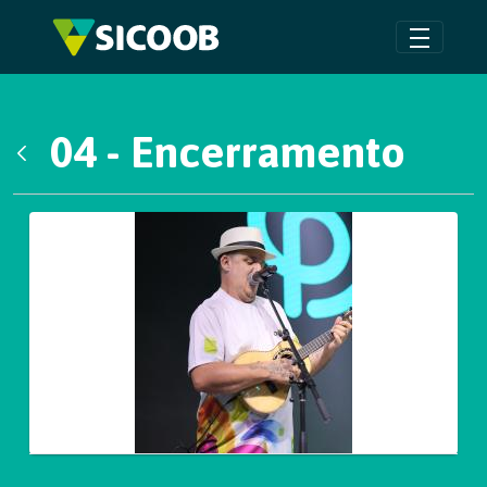
Pular para o Conteúdo principal
04 - Encerramento
Voltar
Galeria de Mídias