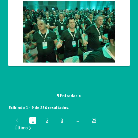
9 Entradas
Exibindo 1 - 9 de 256 resultados.
1
2
3
...
29
Página
Página
Página
Páginas intermediárias Usar A
Página