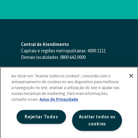
Central de Atendimento
Capitais e regiões metropolitanas:
4000 1111
Demais localidades:
0800 642 0000
SAC 24 horas
-
0800 724 4420
Ao clicar em "Aceitar todos os cookies", concorda com o
Ouvidoria
armazenamento de cookies no seu dispositivo para melhorar
0800 725 0996
(de segunda a sexta, das 8h às 20h)
a navegação no site, analisar a utilização do site e ajudar nas
ouvidoriasicoob.com.br
nossas iniciativas de marketing. Para mais informações,
consulte nosso
Deficientes auditivos ou de fala
Aviso de Privacidade
-
0800 940 0458
(de segunda a sexta, das 8h às 20h)
Rejeitar Todos
Aceitar todos os
cookies