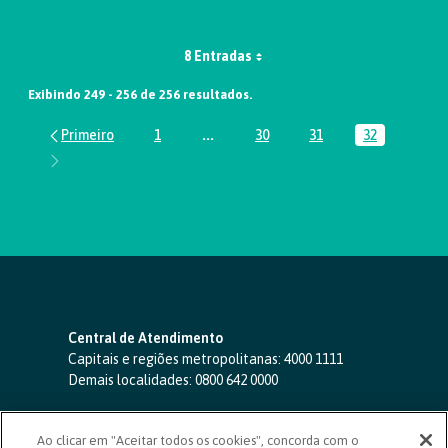
8 Entradas
Exibindo 249 - 256 de 256 resultados.
1
...
30
31
32
Página
Páginas intermediárias Usar ABA par
Página
Página
Página
Central de Atendimento
Capitais e regiões metropolitanas:
4000 1111
Demais localidades:
0800 642 0000
SAC 24 horas
-
0800 724 4420
Ao clicar em "Aceitar todos os cookies", concorda com o