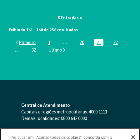
8 Entradas
Exibindo 161 - 168 de 256 resultados.
1
...
20
21
22
Página
Páginas intermediárias Usar ABA par
Página
Página
Página
...
32
Páginas intermediárias Usar ABA para navegar.
Página
Central de Atendimento
Capitais e regiões metropolitanas:
4000 1111
Demais localidades:
0800 642 0000
SAC 24 horas
-
0800 724 4420
Ao clicar em "Aceitar todos os cookies", concorda com o