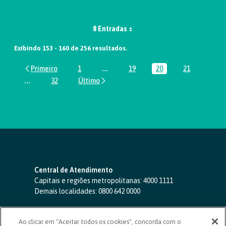
8 Entradas
Exibindo 153 - 160 de 256 resultados.
1
...
19
20
21
Página
Páginas intermediárias Usar ABA par
Página
Página
Página
...
32
Páginas intermediárias Usar ABA para navegar.
Página
Central de Atendimento
Capitais e regiões metropolitanas:
4000 1111
Demais localidades:
0800 642 0000
SAC 24 horas
-
0800 724 4420
Ao clicar em "Aceitar todos os cookies", concorda com o