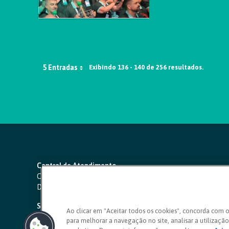
5 Entradas
Exibindo 136 - 140 de 256 resultados.
Central de Atendimento
Capitais e regiões metropolitanas:
4000 1111
Demais localidades:
0800 642 0000
SAC 24 horas
-
0800 724 4420
Ao clicar em "Aceitar todos os cookies", concorda com 
para melhorar a navegação no site, analisar a utilização 
Ouvidoria