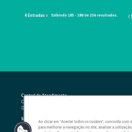
4 Entradas
Exibindo 185 - 188 de 256 resultados.
Central de Atendimento
Capitais e regiões metropolitanas:
4000 1111
Demais localidades:
0800 642 0000
SAC 24 horas
-
0800 724 4420
Ao clicar em "Aceitar todos os cookies", concorda com 
para melhorar a navegação no site, analisar a utilização 
Ouvidoria