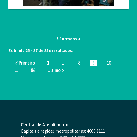
3 Entradas
Exibindo 25 - 27 de 256 resultados.
1
...
8
9
10
Página
Páginas intermediárias Usar ABA par
Página
Página
Página
...
86
Páginas intermediárias Usar ABA para navegar.
Página
Central de Atendimento
Capitais e regiões metropolitanas:
4000 1111