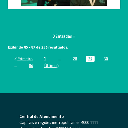
3 Entradas
Exibindo 85 - 87 de 256 resultados.
1
...
28
29
30
Página
Páginas intermediárias Usar ABA par
Página
Página
Página
...
86
Páginas intermediárias Usar ABA para navegar.
Página
Central de Atendimento
Capitais e regiões metropolitanas:
4000 1111