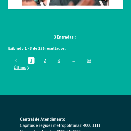
3 Entradas
Exibindo 1 - 3 de 256 resultados.
1
2
3
...
86
Página
Página
Página
Páginas intermediárias Usar A
Página
Central de Atendimento
Capitais e regiões metropolitanas:
4000 1111