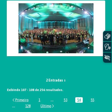
2 Entradas
Exibindo 107 - 108 de 256 resultados.
1
...
53
54
55
Página
Páginas intermediárias Usar ABA par
Página
Página
Página
...
128
Páginas intermediárias Usar ABA para navegar.
Página