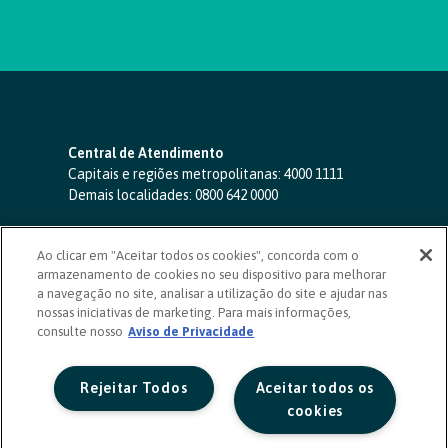
Central de Atendimento
Capitais e regiões metropolitanas:
4000 1111
Demais localidades:
0800 642 0000
SAC 24 horas
-
0800 724 4420
Ao clicar em "Aceitar todos os cookies", concorda com o
Ouvidoria
armazenamento de cookies no seu dispositivo para melhorar
0800 725 0996
(de segunda a sexta, das 8h às 20h)
a navegação no site, analisar a utilização do site e ajudar nas
ouvidoriasicoob.com.br
nossas iniciativas de marketing. Para mais informações,
consulte nosso
Deficientes auditivos ou de fala
Aviso de Privacidade
-
0800 940 0458
(de segunda a sexta, das 8h às 20h)
Rejeitar Todos
Aceitar todos os
cookies