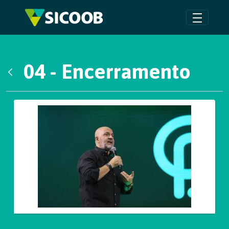
Pular para o Conteúdo principal
04 - Encerramento
Voltar
Galeria de Mídias