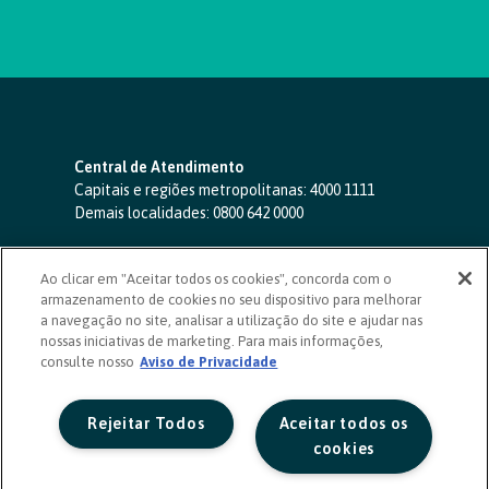
Central de Atendimento
Capitais e regiões metropolitanas:
4000 1111
Demais localidades:
0800 642 0000
SAC 24 horas
-
0800 724 4420
Ao clicar em "Aceitar todos os cookies", concorda com o
Ouvidoria
armazenamento de cookies no seu dispositivo para melhorar
0800 725 0996
(de segunda a sexta, das 8h às 20h)
a navegação no site, analisar a utilização do site e ajudar nas
ouvidoriasicoob.com.br
nossas iniciativas de marketing. Para mais informações,
consulte nosso
Deficientes auditivos ou de fala
Aviso de Privacidade
-
0800 940 0458
(de segunda a sexta, das 8h às 20h)
Rejeitar Todos
Aceitar todos os
cookies