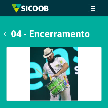
Pular para o Conteúdo principal
04 - Encerramento
Voltar
Galeria de Mídias