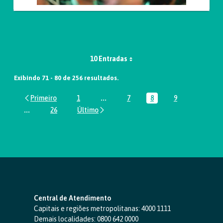
10 Entradas
Exibindo 71 - 80 de 256 resultados.
1
...
7
8
9
Página
Páginas intermediárias Usar ABA par
Página
Página
Página
...
26
Páginas intermediárias Usar ABA para navegar.
Página
Central de Atendimento
Capitais e regiões metropolitanas:
4000 1111
Demais localidades:
0800 642 0000