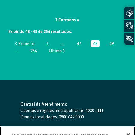
1 Entradas
Exibindo 48 - 48 de 256 resultados.
1
...
47
48
49
Página
Páginas intermediárias Usar ABA par
Página
Página
Página
...
256
Páginas intermediárias Usar ABA para navegar.
Página
Central de Atendimento
Capitais e regiões metropolitanas:
4000 1111
Demais localidades:
0800 642 0000
SAC 24 horas
-
0800 724 4420