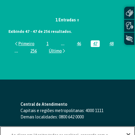
1 Entradas
Exibindo 47 - 47 de 256 resultados.
1
...
46
47
48
Página
Páginas intermediárias Usar ABA par
Página
Página
Página
...
256
Páginas intermediárias Usar ABA para navegar.
Página
Central de Atendimento
Capitais e regiões metropolitanas:
4000 1111
Demais localidades:
0800 642 0000
SAC 24 horas
-
0800 724 4420