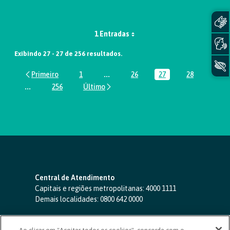
1 Entradas
Exibindo 27 - 27 de 256 resultados.
1
...
26
27
28
Página
Páginas intermediárias Usar ABA par
Página
Página
Página
...
256
Páginas intermediárias Usar ABA para navegar.
Página
Central de Atendimento
Capitais e regiões metropolitanas:
4000 1111
Demais localidades:
0800 642 0000
SAC 24 horas
-
0800 724 4420