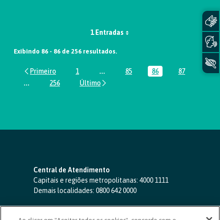
1 Entradas
Exibindo 86 - 86 de 256 resultados.
1
...
85
86
87
Página
Páginas intermediárias Usar ABA par
Página
Página
Página
...
256
Páginas intermediárias Usar ABA para navegar.
Página
Central de Atendimento
Capitais e regiões metropolitanas:
4000 1111
Demais localidades:
0800 642 0000
SAC 24 horas
-
0800 724 4420