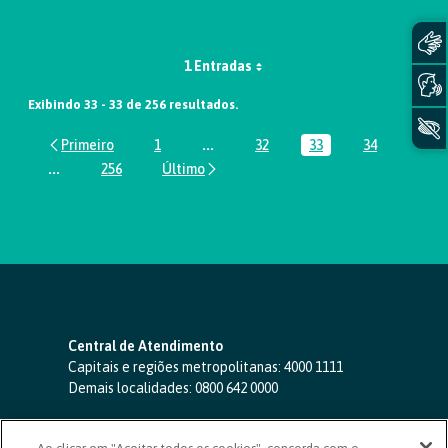
1 Entradas
Exibindo 33 - 33 de 256 resultados.
1
...
32
33
34
Página
Páginas intermediárias Usar ABA par
Página
Página
Página
...
256
Páginas intermediárias Usar ABA para navegar.
Página
Central de Atendimento
Capitais e regiões metropolitanas:
4000 1111
Demais localidades:
0800 642 0000
SAC 24 horas
-
0800 724 4420