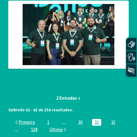
2 Entradas
Exibindo 61 - 62 de 256 resultados.
1
...
30
31
32
Página
Páginas intermediárias Usar ABA par
Página
Página
Página
...
128
Páginas intermediárias Usar ABA para navegar.
Página