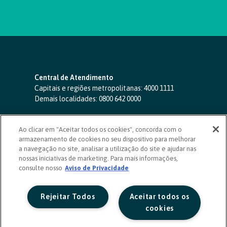
Central de Atendimento
Capitais e regiões metropolitanas:
4000 1111
Demais localidades:
0800 642 0000
SAC 24 horas
-
0800 724 4420
Ao clicar em "Aceitar todos os cookies", concorda com o
Ouvidoria
armazenamento de cookies no seu dispositivo para melhorar
0800 725 0996
(de segunda a sexta, das 8h às 20h)
a navegação no site, analisar a utilização do site e ajudar nas
ouvidoriasicoob.com.br
nossas iniciativas de marketing. Para mais informações,
consulte nosso
Deficientes auditivos ou de fala
Aviso de Privacidade
-
0800 940 0458
(de segunda a sexta, das 8h às 20h)
Rejeitar Todos
Aceitar todos os
cookies