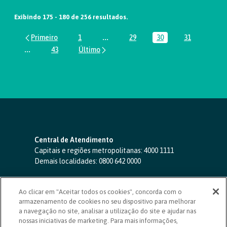
Exibindo 175 - 180 de 256 resultados.
1
...
29
30
31
Página
Páginas intermediárias Usar ABA par
Página
Página
Página
...
43
Páginas intermediárias Usar ABA para navegar.
Página
Central de Atendimento
Capitais e regiões metropolitanas:
4000 1111
Demais localidades:
0800 642 0000
SAC 24 horas
-
0800 724 4420
Ao clicar em "Aceitar todos os cookies", concorda com o
Ouvidoria
armazenamento de cookies no seu dispositivo para melhorar
0800 725 0996
(de segunda a sexta, das 8h às 20h)
a navegação no site, analisar a utilização do site e ajudar nas
ouvidoriasicoob.com.br
nossas iniciativas de marketing. Para mais informações,