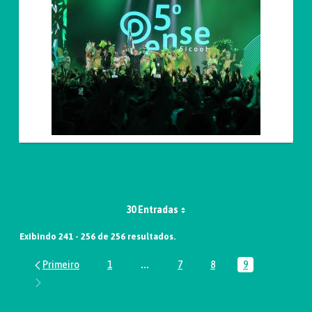
30 Entradas
Exibindo 241 - 256 de 256 resultados.
1
...
7
8
9
Página
Páginas intermediárias Usar ABA par
Página
Página
Página