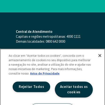
Central de Atendimento
Capitais e regiões metropolitanas:
4000 1111
Demais localidades:
0800 642 0000
SAC 24 horas
-
0800 724 4420
Ao clicar em "Aceitar todos os cookies", concorda com o
Ouvidoria
armazenamento de cookies no seu dispositivo para melhorar
0800 725 0996
(de segunda a sexta, das 8h às 20h)
a navegação no site, analisar a utilização do site e ajudar nas
ouvidoriasicoob.com.br
nossas iniciativas de marketing. Para mais informações,
consulte nosso
Deficientes auditivos ou de fala
Aviso de Privacidade
-
0800 940 0458
(de segunda a sexta, das 8h às 20h)
Rejeitar Todos
Aceitar todos os
cookies