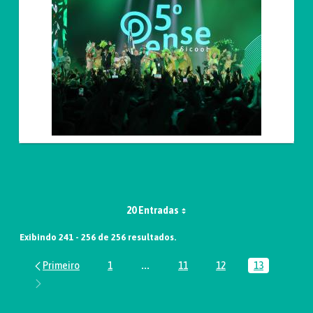
20 Entradas
Exibindo 241 - 256 de 256 resultados.
1
...
11
12
13
Página
Páginas intermediárias Usar ABA par
Página
Página
Página