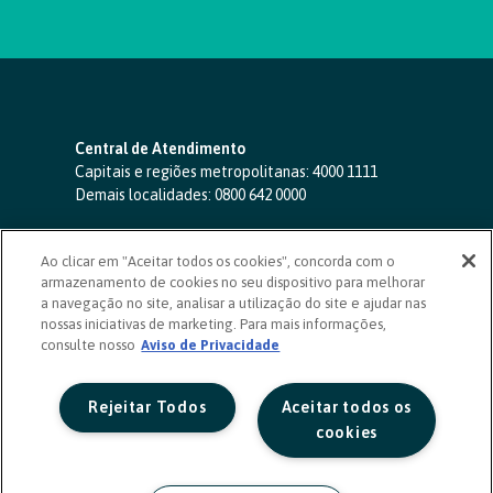
Central de Atendimento
Capitais e regiões metropolitanas:
4000 1111
Demais localidades:
0800 642 0000
SAC 24 horas
-
0800 724 4420
Ao clicar em "Aceitar todos os cookies", concorda com o
Ouvidoria
armazenamento de cookies no seu dispositivo para melhorar
0800 725 0996
(de segunda a sexta, das 8h às 20h)
a navegação no site, analisar a utilização do site e ajudar nas
ouvidoriasicoob.com.br
nossas iniciativas de marketing. Para mais informações,
consulte nosso
Deficientes auditivos ou de fala
Aviso de Privacidade
-
0800 940 0458
(de segunda a sexta, das 8h às 20h)
Rejeitar Todos
Aceitar todos os
cookies