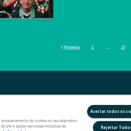
1
...
27
Página
Páginas inte
Pág
Aceitar todos os c
o armazenamento de cookies no seu dispositivo
do site e ajudar nas nossas iniciativas de
Rejeitar Todo