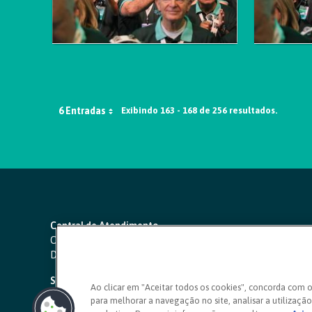
6 Entradas
Exibindo 163 - 168 de 256 resultados.
Central de Atendimento
Capitais e regiões metropolitanas:
4000 1111
Demais localidades:
0800 642 0000
SAC 24 horas
-
0800 724 4420
Ao clicar em "Aceitar todos os cookies", concorda com 
para melhorar a navegação no site, analisar a utilização 
Ouvidoria