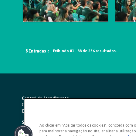
8 Entradas
Exibindo 81 - 88 de 256 resultados.
Central de Atendimento
Capitais e regiões metropolitanas:
4000 1111
Demais localidades:
0800 642 0000
SAC 24 horas
-
0800 724 4420
Ao clicar em "Aceitar todos os cookies", concorda com 
para melhorar a navegação no site, analisar a utilização 
Ouvidoria