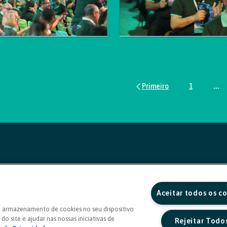
1
...
Página
Pág
Aceitar todos os c
o armazenamento de cookies no seu dispositivo
do site e ajudar nas nossas iniciativas de
Rejeitar Todo