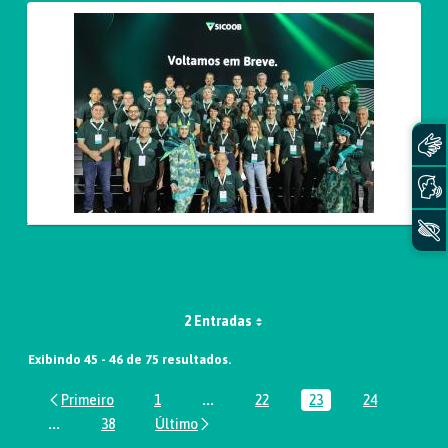
2 Entradas
Exibindo 45 - 46 de 75 resultados.
1
...
22
23
24
Página
Páginas intermediárias Usar ABA par
Página
Página
Página
...
38
Páginas intermediárias Usar ABA para navegar.
Página