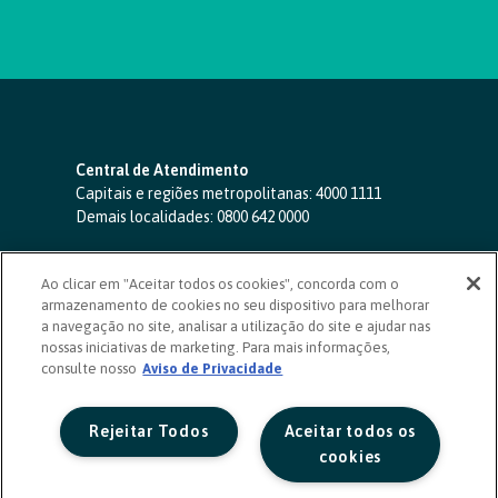
Central de Atendimento
Capitais e regiões metropolitanas:
4000 1111
Demais localidades:
0800 642 0000
SAC 24 horas
-
0800 724 4420
Ao clicar em "Aceitar todos os cookies", concorda com o
Ouvidoria
armazenamento de cookies no seu dispositivo para melhorar
0800 725 0996
(de segunda a sexta, das 8h às 20h)
a navegação no site, analisar a utilização do site e ajudar nas
ouvidoriasicoob.com.br
nossas iniciativas de marketing. Para mais informações,
consulte nosso
Deficientes auditivos ou de fala
Aviso de Privacidade
-
0800 940 0458
(de segunda a sexta, das 8h às 20h)
Rejeitar Todos
Aceitar todos os
cookies