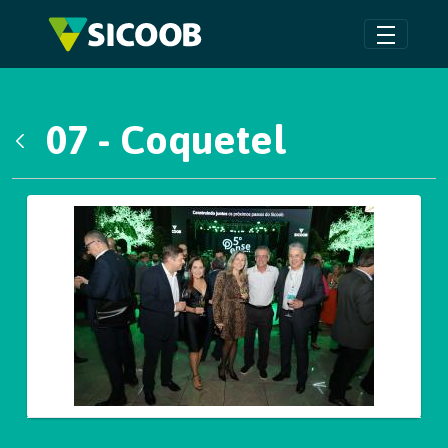
Pular para o Conteúdo principal
07 - Coquetel
Voltar
Galeria de Mídias