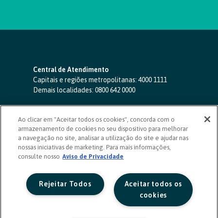
Central de Atendimento
Capitais e regiões metropolitanas:
4000 1111
Demais localidades:
0800 642 0000
SAC 24 horas
-
0800 724 4420
Ao clicar em "Aceitar todos os cookies", concorda com o
Ouvidoria
armazenamento de cookies no seu dispositivo para melhorar
0800 725 0996
(de segunda a sexta, das 8h às 20h)
a navegação no site, analisar a utilização do site e ajudar nas
ouvidoriasicoob.com.br
nossas iniciativas de marketing. Para mais informações,
consulte nosso
Deficientes auditivos ou de fala
Aviso de Privacidade
-
0800 940 0458
(de segunda a sexta, das 8h às 20h)
Rejeitar Todos
Aceitar todos os
cookies