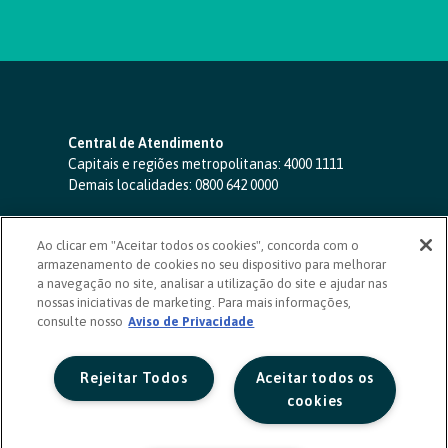
Central de Atendimento
Capitais e regiões metropolitanas:
4000 1111
Demais localidades:
0800 642 0000
SAC 24 horas
-
0800 724 4420
Ao clicar em "Aceitar todos os cookies", concorda com o
Ouvidoria
armazenamento de cookies no seu dispositivo para melhorar
0800 725 0996
(de segunda a sexta, das 8h às 20h)
a navegação no site, analisar a utilização do site e ajudar nas
ouvidoriasicoob.com.br
nossas iniciativas de marketing. Para mais informações,
consulte nosso
Deficientes auditivos ou de fala
Aviso de Privacidade
-
0800 940 0458
(de segunda a sexta, das 8h às 20h)
Rejeitar Todos
Aceitar todos os
cookies