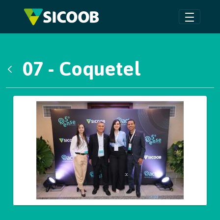
Pular para o Conteúdo principal
07 - Coquetel
Voltar
Galeria de Mídias