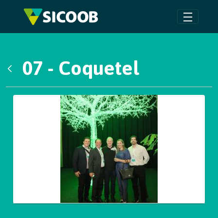
Pular para o Conteúdo principal
07 - Coquetel
Voltar
Galeria de Mídias