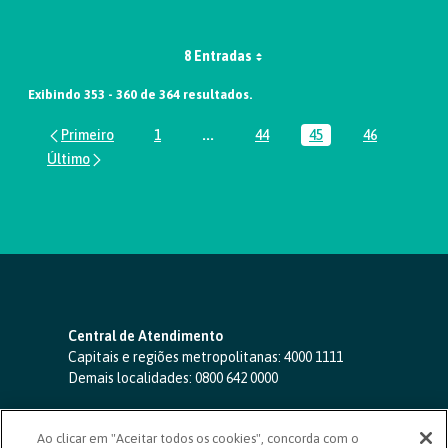
8 Entradas
Exibindo 353 - 360 de 364 resultados.
1
...
44
45
46
Página
Páginas intermediárias Usar ABA par
Página
Página
Página
Central de Atendimento
Capitais e regiões metropolitanas:
4000 1111
Demais localidades:
0800 642 0000
SAC 24 horas
-
0800 724 4420
Ao clicar em "Aceitar todos os cookies", concorda com o