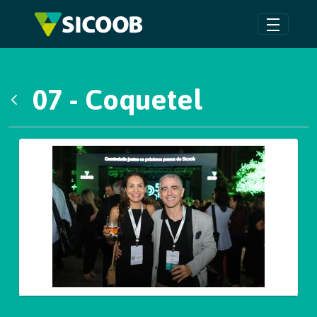
Pular para o Conteúdo principal
07 - Coquetel
Voltar
Galeria de Mídias