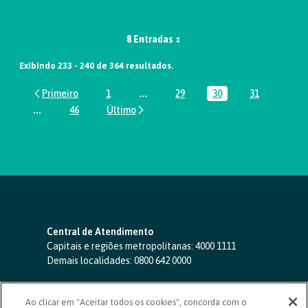
8 Entradas
Exibindo 233 - 240 de 364 resultados.
1
...
29
30
31
Página
Páginas intermediárias Usar ABA par
Página
Página
Página
...
46
Páginas intermediárias Usar ABA para navegar.
Página
Central de Atendimento
Capitais e regiões metropolitanas:
4000 1111
Demais localidades:
0800 642 0000
SAC 24 horas
-
0800 724 4420
Ao clicar em "Aceitar todos os cookies", concorda com o