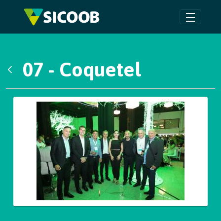
Pular para o Conteúdo principal
07 - Coquetel
Voltar
Galeria de Mídias