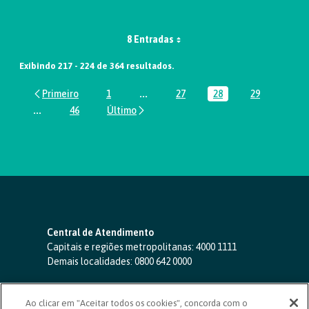
8 Entradas
Exibindo 217 - 224 de 364 resultados.
1
...
27
28
29
Página
Páginas intermediárias Usar ABA par
Página
Página
Página
...
46
Páginas intermediárias Usar ABA para navegar.
Página
Central de Atendimento
Capitais e regiões metropolitanas:
4000 1111
Demais localidades:
0800 642 0000
SAC 24 horas
-
0800 724 4420
Ao clicar em "Aceitar todos os cookies", concorda com o