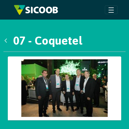
Pular para o Conteúdo principal
07 - Coquetel
Voltar
Galeria de Mídias