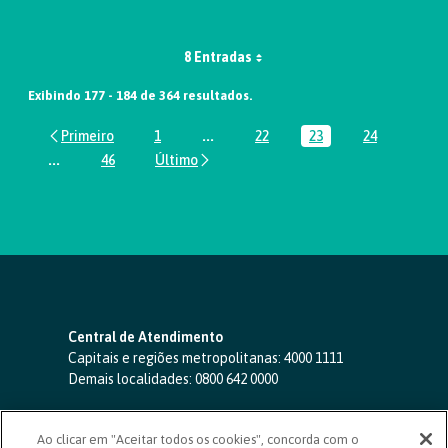
8 Entradas
Exibindo 177 - 184 de 364 resultados.
1
...
22
23
24
Página
Páginas intermediárias Usar ABA par
Página
Página
Página
...
46
Páginas intermediárias Usar ABA para navegar.
Página
Central de Atendimento
Capitais e regiões metropolitanas:
4000 1111
Demais localidades:
0800 642 0000
SAC 24 horas
-
0800 724 4420
Ao clicar em "Aceitar todos os cookies", concorda com o