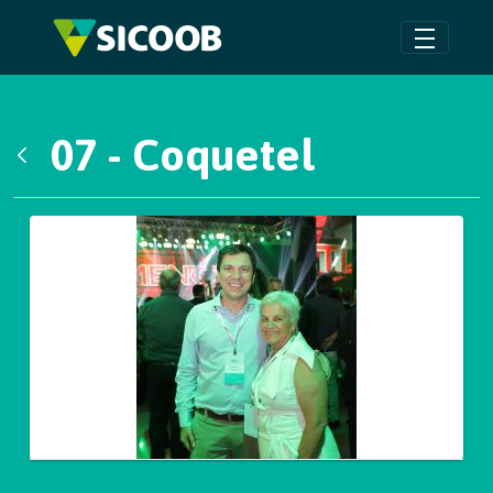
Pular para o Conteúdo principal
07 - Coquetel
Voltar
Galeria de Mídias