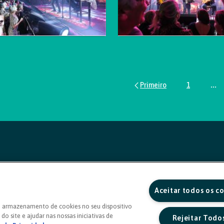
1
...
Página
Pág
Aceitar todos os c
o armazenamento de cookies no seu dispositivo
do site e ajudar nas nossas iniciativas de
Rejeitar Todo