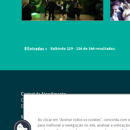
8 Entradas
Exibindo 129 - 136 de 364 resultados.
Central de Atendimento
Capitais e regiões metropolitanas:
4000 1111
Demais localidades:
0800 642 0000
SAC 24 horas
-
0800 724 4420
Ao clicar em "Aceitar todos os cookies", concorda com 
para melhorar a navegação no site, analisar a utilização 
Ouvidoria