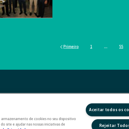
1
...
55
Página
Páginas inte
Pág
Aceitar todos os c
o armazenamento de cookies no seu dispositivo
do site e ajudar nas nossas iniciativas de
Rejeitar Todo