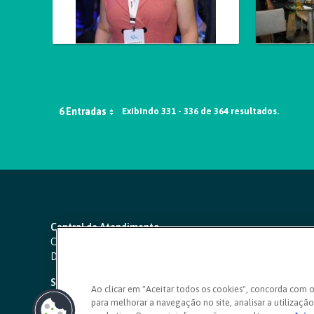
6 Entradas
Exibindo 331 - 336 de 364 resultados.
Central de Atendimento
Capitais e regiões metropolitanas:
4000 1111
Demais localidades:
0800 642 0000
SAC 24 horas
-
0800 724 4420
Ao clicar em "Aceitar todos os cookies", concorda com 
para melhorar a navegação no site, analisar a utilização 
Ouvidoria