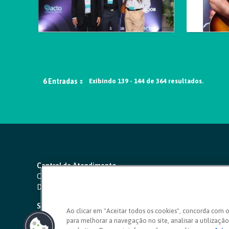
6 Entradas
Exibindo 139 - 144 de 364 resultados.
Central de Atendimento
Capitais e regiões metropolitanas:
4000 1111
Demais localidades:
0800 642 0000
SAC 24 horas
-
0800 724 4420
Ao clicar em "Aceitar todos os cookies", concorda com 
para melhorar a navegação no site, analisar a utilização 
Ouvidoria