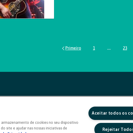
1
...
23
Página
Páginas inte
Pág
Aceitar todos os c
o armazenamento de cookies no seu dispositivo
do site e ajudar nas nossas iniciativas de
Rejeitar Todo