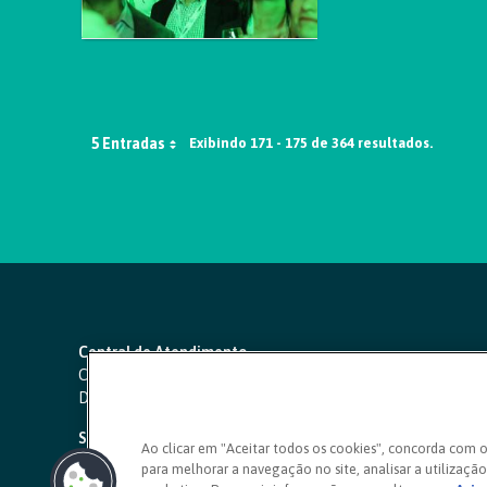
5 Entradas
Exibindo 171 - 175 de 364 resultados.
Central de Atendimento
Capitais e regiões metropolitanas:
4000 1111
Demais localidades:
0800 642 0000
SAC 24 horas
-
0800 724 4420
Ao clicar em "Aceitar todos os cookies", concorda com 
para melhorar a navegação no site, analisar a utilização 
Ouvidoria