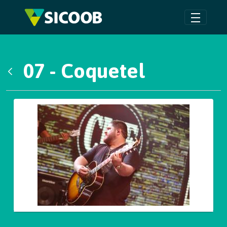
Pular para o Conteúdo principal
07 - Coquetel
Voltar
Galeria de Mídias