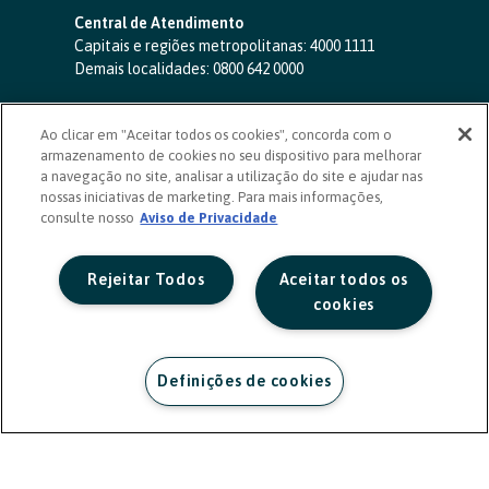
Central de Atendimento
Capitais e regiões metropolitanas:
4000 1111
Demais localidades:
0800 642 0000
SAC 24 horas
-
0800 724 4420
Ao clicar em "Aceitar todos os cookies", concorda com o
Ouvidoria
armazenamento de cookies no seu dispositivo para melhorar
0800 725 0996
(de segunda a sexta, das 8h às 20h)
a navegação no site, analisar a utilização do site e ajudar nas
ouvidoriasicoob.com.br
nossas iniciativas de marketing. Para mais informações,
consulte nosso
Deficientes auditivos ou de fala
Aviso de Privacidade
-
0800 940 0458
(de segunda a sexta, das 8h às 20h)
Rejeitar Todos
Aceitar todos os
cookies
Definições de cookies