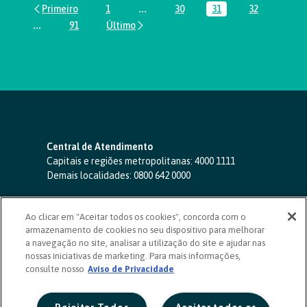
1
...
30
31
32
Página
Páginas intermediárias Usar ABA par
Página
Página
Página
...
91
Páginas intermediárias Usar ABA para navegar.
Página
Central de Atendimento
Capitais e regiões metropolitanas:
4000 1111
Demais localidades:
0800 642 0000
SAC 24 horas
-
0800 724 4420
Ao clicar em "Aceitar todos os cookies", concorda com o
Ouvidoria
armazenamento de cookies no seu dispositivo para melhorar
0800 725 0996
(de segunda a sexta, das 8h às 20h)
a navegação no site, analisar a utilização do site e ajudar nas
ouvidoriasicoob.com.br
nossas iniciativas de marketing. Para mais informações,
consulte nosso
Deficientes auditivos ou de fala
Aviso de Privacidade
-
0800 940 0458
(de segunda a sexta, das 8h às 20h)