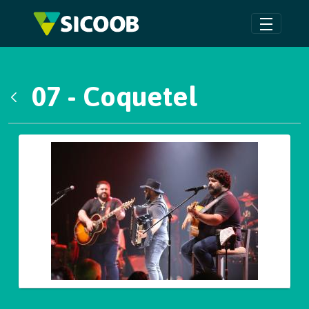
Pular para o Conteúdo principal
07 - Coquetel
Voltar
Galeria de Mídias