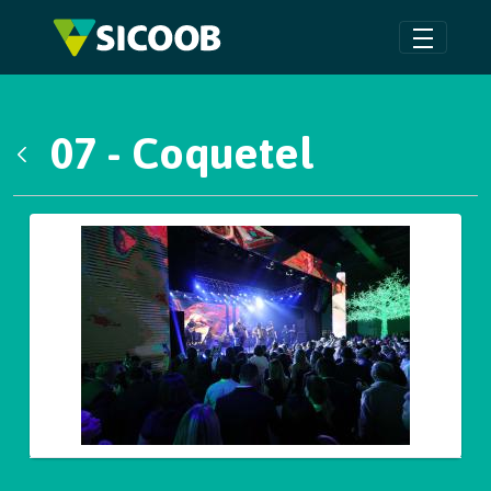
Pular para o Conteúdo principal
07 - Coquetel
Voltar
Galeria de Mídias