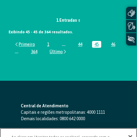
1 Entradas
Exibindo 45 - 45 de 364 resultados.
1
...
44
45
46
Página
Páginas intermediárias Usar ABA par
Página
Página
Página
...
364
Páginas intermediárias Usar ABA para navegar.
Página
Central de Atendimento
Capitais e regiões metropolitanas:
4000 1111
Demais localidades:
0800 642 0000
SAC 24 horas
-
0800 724 4420