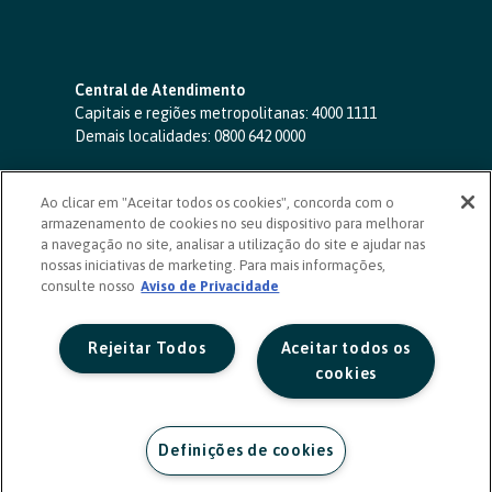
Central de Atendimento
Capitais e regiões metropolitanas:
4000 1111
Demais localidades:
0800 642 0000
SAC 24 horas
-
0800 724 4420
Ao clicar em "Aceitar todos os cookies", concorda com o
Ouvidoria
armazenamento de cookies no seu dispositivo para melhorar
0800 725 0996
(de segunda a sexta, das 8h às 20h)
a navegação no site, analisar a utilização do site e ajudar nas
ouvidoriasicoob.com.br
nossas iniciativas de marketing. Para mais informações,
consulte nosso
Deficientes auditivos ou de fala
Aviso de Privacidade
-
0800 940 0458
(de segunda a sexta, das 8h às 20h)
Rejeitar Todos
Aceitar todos os
cookies
Definições de cookies