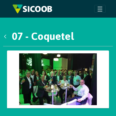
Pular para o Conteúdo principal
07 - Coquetel
Voltar
Galeria de Mídias