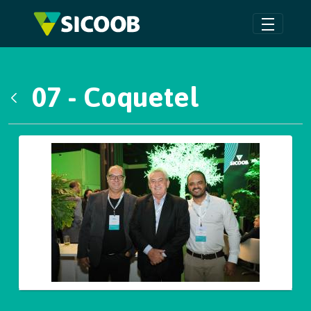
Pular para o Conteúdo principal
07 - Coquetel
Voltar
Galeria de Mídias