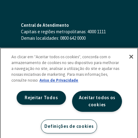
Central de Atendimento
Capitais e regiões metropolitanas:
4000 1111
Demais localidades:
0800 642 0000
SAC 24 horas
-
0800 724 4420
Ao clicar em "Aceitar todos os cookies", concorda com o
Ouvidoria
armazenamento de cookies no seu dispositivo para melhorar
0800 725 0996
(de segunda a sexta, das 8h às 20h)
a navegação no site, analisar a utilização do site e ajudar nas
ouvidoriasicoob.com.br
nossas iniciativas de marketing. Para mais informações,
consulte nosso
Deficientes auditivos ou de fala
Aviso de Privacidade
-
0800 940 0458
(de segunda a sexta, das 8h às 20h)
Rejeitar Todos
Aceitar todos os
cookies
Definições de cookies