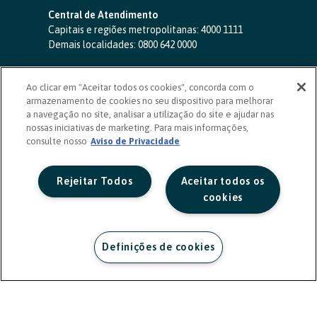
Central de Atendimento
Capitais e regiões metropolitanas:
4000 1111
Demais localidades:
0800 642 0000
SAC 24 horas
-
0800 724 4420
Ao clicar em "Aceitar todos os cookies", concorda com o
Ouvidoria
armazenamento de cookies no seu dispositivo para melhorar
0800 725 0996
(de segunda a sexta, das 8h às 20h)
a navegação no site, analisar a utilização do site e ajudar nas
ouvidoriasicoob.com.br
nossas iniciativas de marketing. Para mais informações,
consulte nosso
Deficientes auditivos ou de fala
Aviso de Privacidade
-
0800 940 0458
(de segunda a sexta, das 8h às 20h)
Rejeitar Todos
Aceitar todos os
cookies
Definições de cookies