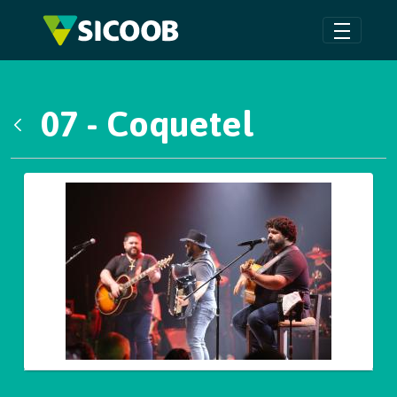
Pular para o Conteúdo principal
07 - Coquetel
Voltar
Galeria de Mídias